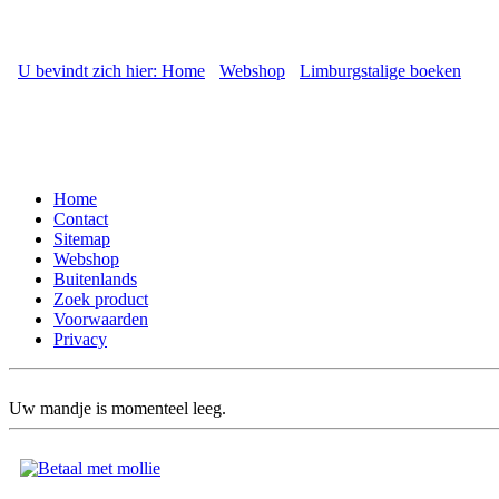
U bevindt zich hier: Home
-
Webshop
-
Limburgstalige boeken
- Wo
Home
Contact
Sitemap
Webshop
Buitenlands
Zoek product
Voorwaarden
Privacy
Uw mandje is momenteel leeg.